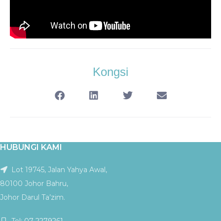
Kongsi
HUBUNGI KAMI
Lot 19745, Jalan Yahya Awal,
80100 Johor Bahru,
Johor Darul Ta’zim.
Tel:
07-2279261